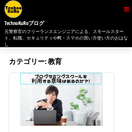
コ
ン
テ
TechnoKuRoブログ
元警察官のフリーランスエンジニアによる、スモールスター
ン
ト、転職、セキュリティやPC・スマホの買い方使い方のおはな
ツ
し
へ
カテゴリー:
教育
ス
キ
ッ
プ