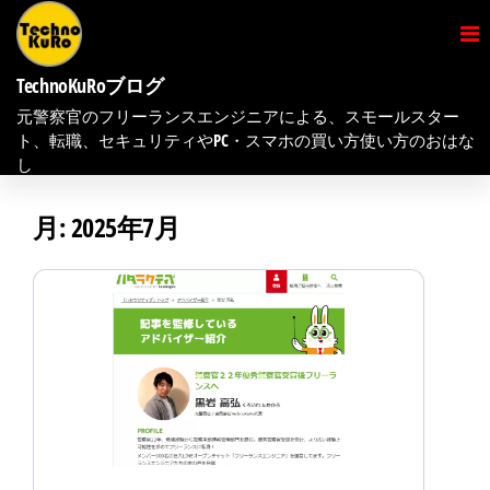
コ
ン
テ
TechnoKuRoブログ
元警察官のフリーランスエンジニアによる、スモールスター
ン
ト、転職、セキュリティやPC・スマホの買い方使い方のおはな
ツ
し
へ
月:
2025年7月
ス
キ
ッ
プ