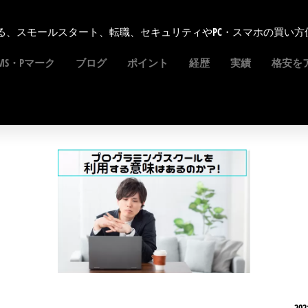
る、スモールスタート、転職、セキュリティやPC・スマホの買い方
SMS・Pマーク
ブログ
ポイント
経歴
実績
格安を
202