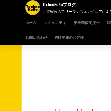
コ
TechnoKuRoブログ
ン
元警察官のフリーランスエンジニアによ
テ
ホーム
コミュニティ
安全確保支援士
I
ン
ツ
お問い合わせ
WEB開発のお客様
へ
ス
キ
ッ
プ