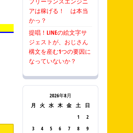
フリーランスエンジニ
アは稼げる！ は本当
かっ？
提唱！LINEの絵文字サ
ジェストが、おじさん
構文を産む1つの要因に
なっていないか？
2026年8月
月
火
水
木
金
土
日
1
2
3
4
5
6
7
8
9