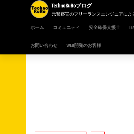
コ
TechnoKuRoブログ
ン
元警察官のフリーランスエンジニアによ
テ
ホーム
コミュニティ
安全確保支援士
I
ン
ツ
お問い合わせ
WEB開発のお客様
へ
ス
キ
ッ
プ