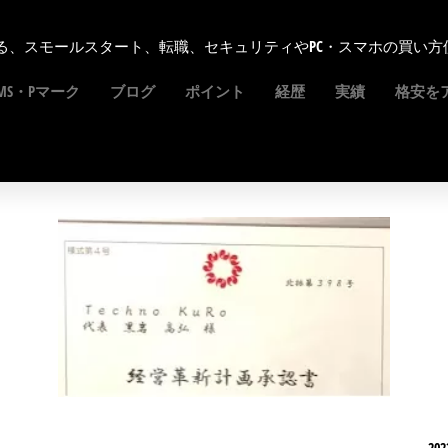
る、スモールスタート、転職、セキュリティやPC・スマホの買い方
SMS・Pマーク
ブログ
ポイント
経歴
実績
格安を
202