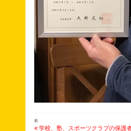
投
過
前
稿
学校、塾、スポーツクラブの保護