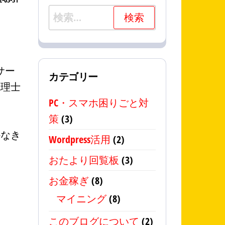
検
索:
サー
カテゴリー
税理士
PC・スマホ困りごと対
策
(3)
かなき
Wordpress活用
(2)
おたより回覧板
(3)
お金稼ぎ
(8)
マイニング
(8)
このブログについて
(2)