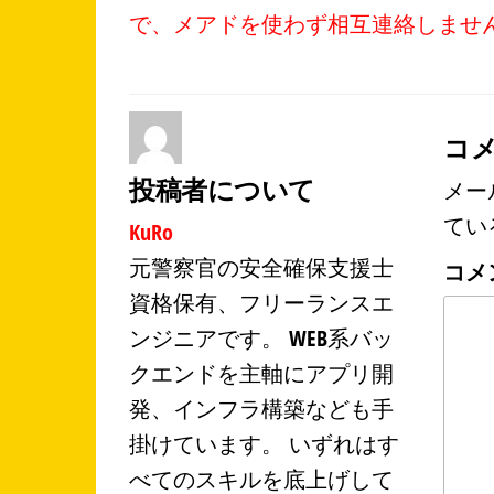
去
ナ
で、メアドを使わず相互連絡しませ
の
ビ
投
ゲ
ー
稿
シ
コ
ョ
投稿者について
ン
メー
てい
KuRo
元警察官の安全確保支援士
コメ
資格保有、フリーランスエ
ンジニアです。 WEB系バッ
クエンドを主軸にアプリ開
発、インフラ構築なども手
掛けています。 いずれはす
べてのスキルを底上げして