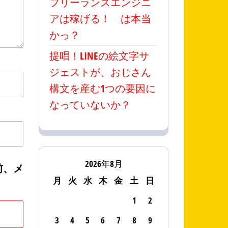
フリーランスエンジニ
アは稼げる！ は本当
かっ？
提唱！LINEの絵文字サ
ジェストが、おじさん
構文を産む1つの要因に
なっていないか？
2026年8月
前、メ
月
火
水
木
金
土
日
1
2
3
4
5
6
7
8
9