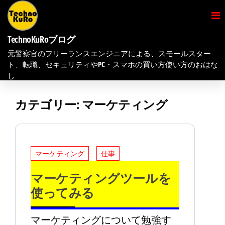
コ
ン
テ
TechnoKuRoブログ
元警察官のフリーランスエンジニアによる、スモールスター
ン
ト、転職、セキュリティやPC・スマホの買い方使い方のおはな
ツ
し
へ
カテゴリー:
マーケティング
ス
キ
ッ
プ
マーケティング
仕事
マーケティングツールを
使ってみる
マーケティングについて勉強す